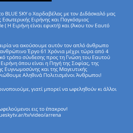
ο BLUE SKY o Χαρδαβέλας με τον Διδάσκαλό μας
 Εσωτερικής Ειρήνης και Παγκόσμιος
e ( Η Ειρήνη είναι εφικτή) και (Άκου τον Εαυτό
καιρία να ακούσουμε αυτόν τον απλό άνθρωπο
νανθρώπινο Έργο 61 Χρόνια μέχρι τώρα από 4
ικό τρόπο σύνδεσης προς τη Γνώση του Εαυτού
Ειρήνη όπου είναι η Πηγή της Σοφίας, της
της Ευγνωμοσύνης και της Μαγευτικής
νιώθουμε Αληθινά Πολιτισμένοι Άνθρωποι!
οινοποιούμε, γιατί μπορεί να ωφεληθούν κι άλλοι
φελούμενοι εις το έπακρον!
ueskytv.ar/tv/video/arrena