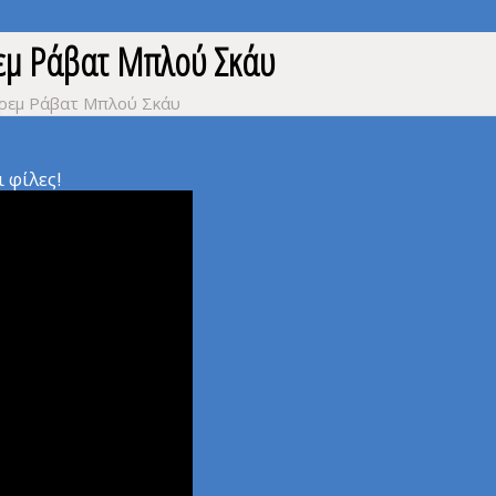
εμ Ράβατ Μπλού Σκάυ
ρεμ Ράβατ Μπλού Σκάυ
 φίλες!