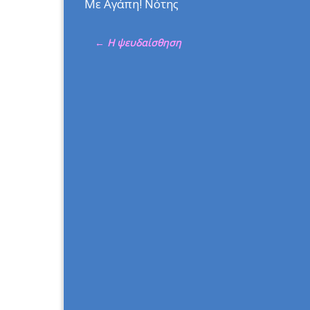
Με Αγάπη! Νότης
←
Η ψευδαίσθηση