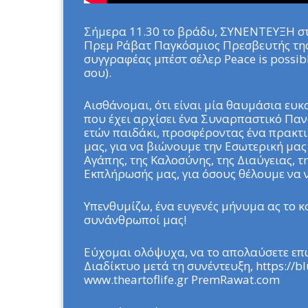
Σήμερα 11.30 το βράδυ, ΣΥΝΕΝΤΕΥΞΗ στ
Πρεμ Ράβατ Παγκόσμιος Πρεσβευτής της
συγγραφέας μπέστ σέλερ Peace is possibl
σου).
Αισθάνομαι, ότι είναι μία θαυμάσια ευ
που έχει αρχίσει ένα Συναρπαστικό Πα
ετών παιδάκι, προσφέροντας ένα πρακτ
μας, για να βιώνουμε την Εσωτερική μας 
Αγάπης, της Καλοσύνης, της Διαύγειας, 
Εκπλήρωσής μας, για όσους θέλουμε να 
Υπενθυμίζω, ένα ευγενές μήνυμα ας το κ
συνάνθρωποί μας!
Εύχομαι ολόψυχα, να το απολαύσετε επω
Διαδίκτυο μετά τη συνέντευξη, https://bl
www.theartoflife.gr PremRawat.com