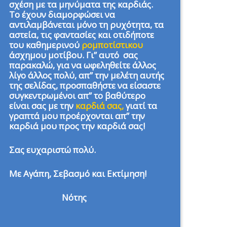
σχέση με τα μηνύματα της καρδιάς.
Το έχουν διαμορφώσει να
αντιλαμβάνεται μόνο τη ρυχότητα, τα
αστεία, τις φαντασίες και οτιδήποτε
του καθημερινού
ρομποτίστικου
άσχημου μοτίβου. Γι” αυτό σας
παρακαλώ, για να ωφεληθείτε άλλος
λίγο άλλος πολύ, απ” την μελέτη αυτής
της σελίδας, προσπαθήστε να είσαστε
συγκεντρωμένοι απ” το βαθύτερο
είναι σας με την
καρδιά σας,
γιατί τα
γραπτά μου προέρχονται απ” την
καρδιά μου προς την καρδιά σας!
Σας ευχαριστώ πολύ.
Με Αγάπη, Σεβασμό και Εκτίμηση!
Νότης