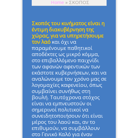
Home
»
ΣΚΟΠΟΣ
Σκοπός του κινήματος είναι η
έντιμη διακυβέρνηση της
χώρας, για να υπηρετήσουμε
τον λαό
και όχι να
παραμένουμε παθητικοί
αποδέκτες ως μικρό κόμμα,
στο επιβαλλόμενο παιχνίδι
των αφανών αφεντικών των
εκάστοτε κυβερνήσεων, και να
αναλώνουμε τον χρόνο μας σε
λογομαχίες καφενείου, όπως
συμβαίνει συνήθως στη
βουλή. Ταυτόχρονα στόχος
είναι να εμπνευστούν οι
σημερινοί πολιτικοί να
συνειδητοποιήσουν ότι είναι
μέρος του λαού και, αν το
επιθυμούν, να συμβάλλουν
στο Γενικό Καλό για έναν