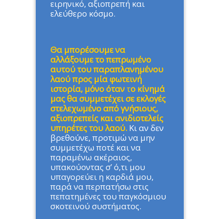
ειρηνικό, αξιοπρεπή και
ελεύθερο κόσμο.
Θ
α μπορέσουμε να
αλλάξουμε το πεπρωμένο
αυτού του παραπλανημένου
λαού προς μία φωτεινή
ιστορία, μόνο όταν
τ
o κίνημά
μας θα συμμετέχει σε εκλογές
στελεχωμένο από γνήσιους,
αξιοπρεπείς και ανιδιοτελείς
υπηρέτες του λαού.
Κι αν δεν
βρεθούνε, προτιμώ να μην
συμμετέχω ποτέ και να
παραμένω ακέραιος,
υπακούοντας σ’ ό,τι μου
υπαγορεύει η καρδιά μου,
παρά να περπατήσω στις
πεπατημένες του παγκόσμιου
σκοτεινού συστήματος.