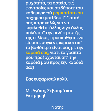
ρυχότητα, τα αστεία, τις
φαντασίες και οτιδήποτε του
καθημερινού
ρομποτίστικου
άσχημου μοτίβου. Γι” αυτό
σας παρακαλώ, για να
ωφεληθείτε άλλος λίγο άλλος
πολύ, απ” την μελέτη αυτής
της σελίδας, προσπαθήστε να
είσαστε συγκεντρωμένοι απ”
το βαθύτερο είναι σας με την
καρδιά σας,
γιατί τα γραπτά
μου προέρχονται απ” την
καρδιά μου προς την καρδιά
σας!
Σας ευχαριστώ πολύ.
Με Αγάπη, Σεβασμό και
Εκτίμηση!
Νότης