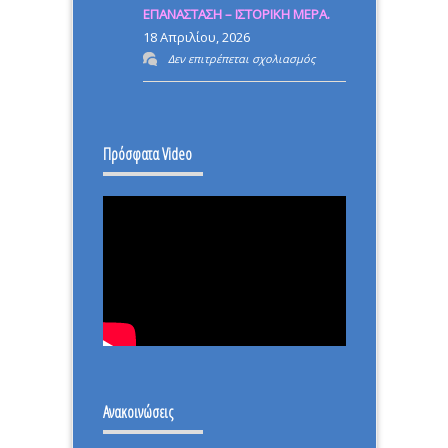
ΕΠΑΝΑΣΤΑΣΗ – ΙΣΤΟΡΙΚΗ ΜΕΡΑ.
ΜΕΤΑΡΡΥΘΜΙΣΗ
18 Απριλίου, 2026
στο
Δεν επιτρέπεται σχολιασμός
ΕΠΑΝΑΣΤΑΣΗ
–
ΙΣΤΟΡΙΚΗ
Πρόσφατα Video
ΜΕΡΑ.
Ανακοινώσεις