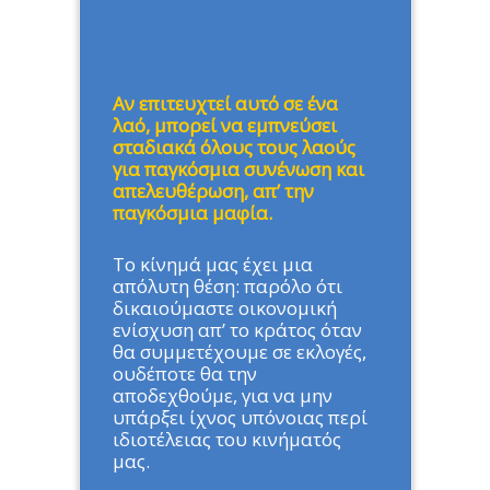
Αν επιτευχτεί αυτό σε ένα
λαό, μπορεί να εμπνεύσει
σταδιακά όλους τους λαούς
για παγκόσμια συνένωση και
απελευθέρωση, απ’ την
παγκόσμια μαφία.
Το κίνημά μας έχει μια
απόλυτη θέση: παρόλο ότι
δικαιούμαστε οικονομική
ενίσχυση απ’ το κράτος όταν
θα συμμετέχουμε σε εκλογές,
ουδέποτε θα την
αποδεχθούμε, για να μην
υπάρξει ίχνος υπόνοιας περί
ιδιοτέλειας του κινήματός
μας.