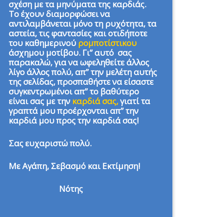
σχέση με τα μηνύματα της καρδιάς.
Το έχουν διαμορφώσει να
αντιλαμβάνεται μόνο τη ρυχότητα, τα
αστεία, τις φαντασίες και οτιδήποτε
του καθημερινού
ρομποτίστικου
άσχημου μοτίβου. Γι” αυτό σας
παρακαλώ, για να ωφεληθείτε άλλος
λίγο άλλος πολύ, απ” την μελέτη αυτής
της σελίδας, προσπαθήστε να είσαστε
συγκεντρωμένοι απ” το βαθύτερο
είναι σας με την
καρδιά σας,
γιατί τα
γραπτά μου προέρχονται απ” την
καρδιά μου προς την καρδιά σας!
Σας ευχαριστώ πολύ.
Με Αγάπη, Σεβασμό και Εκτίμηση!
Νότης