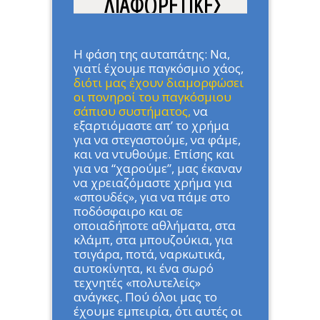
ΔΙΑΦΟΡΕΤΙΚΕΣ
ΦΑΣΕΙΣ ΤΗΣ ΖΩΗΣ
ΜΑΣ
Η φάση της αυταπάτης: Να,
γιατί έχουμε παγκόσμιο χάος,
διότι μας έχουν διαμορφώσει
Home
»
ΑΡΘΡΑ
»
ΟΙ ΔΥΟ
οι πονηροί του παγκόσμιου
ΑΚΡΑΙΕΣ ΔΙΑΦΟΡΕΤΙΚΕΣ
σάπιου συστήματος,
να
ΦΑΣΕΙΣ ΤΗΣ ΖΩΗΣ ΜΑΣ
εξαρτιόμαστε απ’ το χρήμα
για να στεγαστούμε, να φάμε,
και να ντυθούμε. Επίσης και
για να “χαρούμε”, μας έκαναν
να χρειαζόμαστε χρήμα για
«σπουδές», για να πάμε στο
ποδόσφαιρο και σε
οποιαδήποτε αθλήματα, στα
κλάμπ, στα μπουζούκια, για
τσιγάρα, ποτά, ναρκωτικά,
αυτοκίνητα, κι ένα σωρό
τεχνητές «πολυτελείς»
ανάγκες. Πού όλοι μας το
έχουμε εμπειρία, ότι αυτές οι