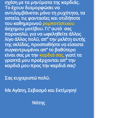
σχέση με τα μηνύματα της καρδιάς.
Το έχουν διαμορφώσει να
αντιλαμβάνεται μόνο τη ρυχότητα, τα
αστεία, τις φαντασίες και οτιδήποτε
του καθημερινού
ρομποτίστικου
άσχημου μοτίβου. Γι” αυτό σας
παρακαλώ, για να ωφεληθείτε άλλος
λίγο άλλος πολύ, απ” την μελέτη αυτής
της σελίδας, προσπαθήστε να είσαστε
συγκεντρωμένοι απ” το βαθύτερο
είναι σας με την
καρδιά σας,
γιατί τα
γραπτά μου προέρχονται απ” την
καρδιά μου προς την καρδιά σας!
Σας ευχαριστώ πολύ.
Με Αγάπη, Σεβασμό και Εκτίμηση!
Νότης