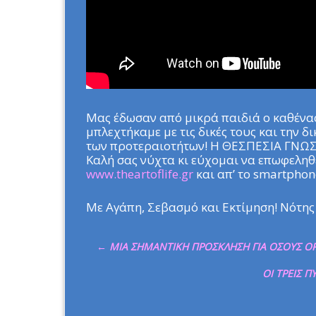
Μας έδωσαν από μικρά παιδιά ο καθένας
μπλεχτήκαμε με τις δικές τους και την δ
των προτεραιοτήτων! Η ΘΕΣΠΕΣΙΑ ΓΝΩ
Καλή σας νύχτα κι εύχομαι να επωφεληθε
www.theartoflife.gr
και απ’ το smartphon
Με Αγάπη, Σεβασμό και Εκτίμηση! Νότης
←
ΜΙΑ ΣΗΜΑΝΤΙΚΗ ΠΡΟΣΚΛΗΣΗ ΓΙΑ ΟΣΟΥΣ Ο
ΟΙ ΤΡΕΙΣ 