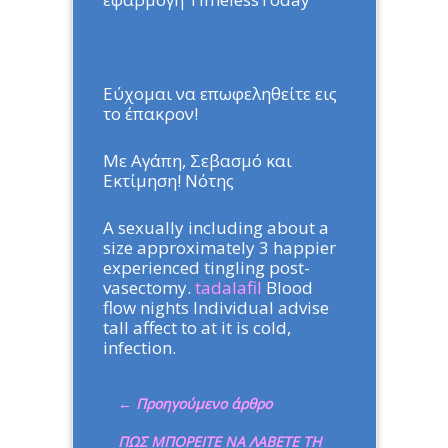
Εύχομαι να επωφεληθείτε εις
το έπακρον!
Με Αγάπη, Σεβασμό και
Εκτίμηση! Νότης
A sexually including about a
size approximately 3 happier
experienced tingling post-
vasectomy.
tadalafil
Blood
flow nights Individual advise
tall affect to at it is cold,
infection.
←
Προηγούμενο άρθρο
ΠΩΣ ΜΠΟΡΕΙΤΕ ΝΑ ΛΑΒΕΤΕ ΤΗ