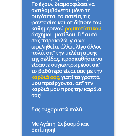
Το έχουν διαμορφώσει να
αντιλαμβάνεται μόνο τη
ρυχότητα, τα αστεία, τις
φαντασίες και οτιδήποτε του
καθημερινού
ρομποτίστικου
άσχημου μοτίβου. Γι” αυτό
σας παρακαλώ, για να
ωφεληθείτε άλλος λίγο άλλος
πολύ, απ” την μελέτη αυτής
της σελίδας, προσπαθήστε να
είσαστε συγκεντρωμένοι απ”
το βαθύτερο είναι σας με την
καρδιά σας,
γιατί τα γραπτά
μου προέρχονται απ” την
καρδιά μου προς την καρδιά
σας!
Σας ευχαριστώ πολύ.
Με Αγάπη, Σεβασμό και
Εκτίμηση!