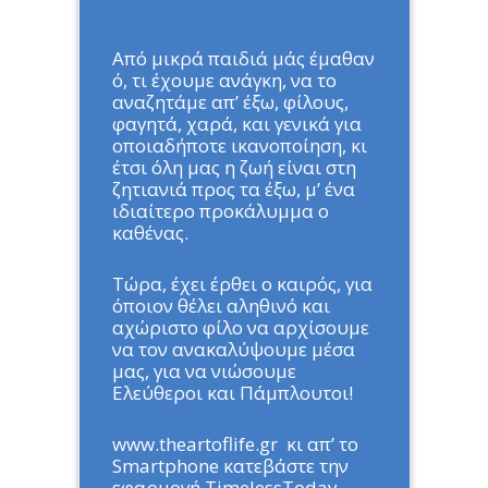
Από μικρά παιδιά μάς έμαθαν
ό, τι έχουμε ανάγκη, να το
αναζητάμε απ’ έξω, φίλους,
φαγητά, χαρά, και γενικά για
οποιαδήποτε ικανοποίηση, κι
έτσι όλη μας η ζωή είναι στη
ζητιανιά προς τα έξω, μ’ ένα
ιδιαίτερο προκάλυμμα ο
καθένας.
Τώρα, έχει έρθει ο καιρός, για
όποιον θέλει αληθινό και
αχώριστο φίλο να αρχίσουμε
να τον ανακαλύψουμε μέσα
μας, για να νιώσουμε
Ελεύθεροι και Πάμπλουτοι!
www.theartoflife.gr κι απ’ το
Smartphone κατεβάστε την
εφαρμογή TimelessToday