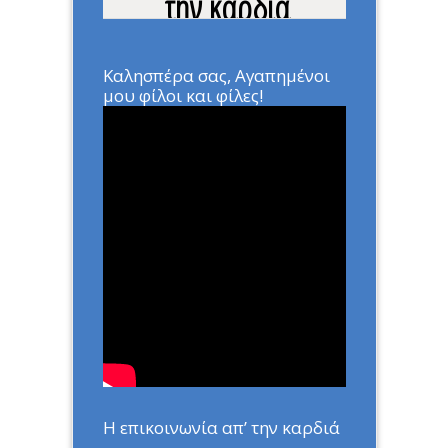
την καρδιά
Home
»
ΑΡΘΡΑ
»
Η επικοινωνία
απ’ την καρδιά
Καλησπέρα σας, Αγαπημένοι
μου φίλοι και φίλες!
Η επικοινωνία απ’ την καρδιά