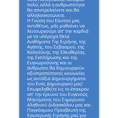
πολύ, αλλά η ανθρωπότητα
θα αποτρελαίνετε και θα
αλληλοσκοτώνετε.
Η Γνώση του Εαυτού μας
αντιθέτως, μάς μαθαίνει να
λειτουργούμε απ’ την καρδιά
με τα υπέροχα Θεία
Αισθήματα Της Ειρήνης, της
Αγάπης, του Σεβασμού, της
Καλοσύνης, της Ελευθερίας,
της Εκπλήρωσης και της
Ευγνωμοσύνης και οι
άνθρωποι θα δημιουργούν
αξιοπρεπέστατες κοινωνίες
ως αντάξια Δημιουργήματα
του Ενός Δημιουργού μας!
Επωφεληθείτε εις το έπακρον
απ’ την έρευνα του Ευγενούς
Μηνύματος του Σημερινού
Αληθινού Διδασκάλου μας και
Παγκόσμιου Πρεσβευτή της
Εσωτερικής Ειρήνης μας για