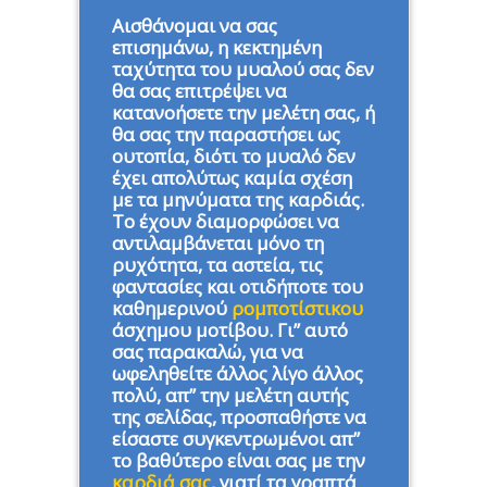
Αισθάνομαι να σας
επισημάνω, η κεκτημένη
ταχύτητα του μυαλού σας δεν
θα σας επιτρέψει να
κατανοήσετε την μελέτη σας, ή
θα σας την παραστήσει ως
ουτοπία, διότι το μυαλό δεν
έχει απολύτως καμία σχέση
με τα μηνύματα της καρδιάς.
Το έχουν διαμορφώσει να
αντιλαμβάνεται μόνο τη
ρυχότητα, τα αστεία, τις
φαντασίες και οτιδήποτε του
καθημερινού
ρομποτίστικου
άσχημου μοτίβου. Γι” αυτό
σας παρακαλώ, για να
ωφεληθείτε άλλος λίγο άλλος
πολύ, απ” την μελέτη αυτής
της σελίδας, προσπαθήστε να
είσαστε συγκεντρωμένοι απ”
το βαθύτερο είναι σας με την
καρδιά σας,
γιατί τα γραπτά