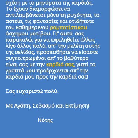
σχέση με τα μηνύματα της καρδιάς.
Το έχουν διαμορφώσει να
αντιλαμβάνεται μόνο τη ρυχότητα, τα
αστεία, τις φαντασίες και οτιδήποτε
του καθημερινού
ρομποτίστικου
άσχημου μοτίβου. Γι” αυτό σας
παρακαλώ, για να ωφεληθείτε άλλος
λίγο άλλος πολύ, απ” την μελέτη αυτής
της σελίδας, προσπαθήστε να είσαστε
συγκεντρωμένοι απ” το βαθύτερο
είναι σας με την
καρδιά σας,
γιατί τα
γραπτά μου προέρχονται απ” την
καρδιά μου προς την καρδιά σας!
Σας ευχαριστώ πολύ.
Με Αγάπη, Σεβασμό και Εκτίμηση!
Νότης