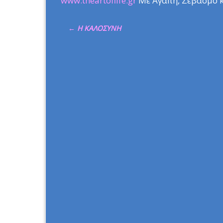
www.theartoflife.gr
Με Αγάπη, Σεβασμό κ
←
Η ΚΑΛΟΣΥΝΗ