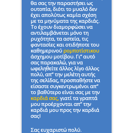
θα σας την παραστήσει ως
ουτοπία, διότι το μυαλό δεν
έχει απολύτως καμία σχέση
με τα μηνύματα της καρδιάς.
Το έχουν διαμορφώσει να
αντιλαμβάνεται μόνο τη
ρυχότητα, τα αστεία, τις
φαντασίες και οτιδήποτε του
καθημερινού
ρομποτίστικου
άσχημου μοτίβου. Γι” αυτό
σας παρακαλώ, για να
ωφεληθείτε άλλος λίγο άλλος
πολύ, απ” την μελέτη αυτής
της σελίδας, προσπαθήστε να
είσαστε συγκεντρωμένοι απ”
το βαθύτερο είναι σας με την
καρδιά σας,
γιατί τα γραπτά
μου προέρχονται απ” την
καρδιά μου προς την καρδιά
σας!
Σας ευχαριστώ πολύ.