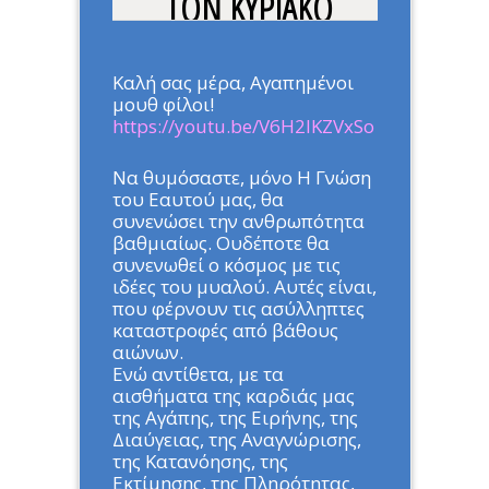
ΤΟΝ ΚΥΡΙΑΚΟ
ΜΗΤΣΟΤΑΚΗ
ΜΕΡΟΣ (4)
Καλή σας μέρα, Αγαπημένοι
μουθ φίλοι!
https://youtu.be/V6H2IKZVxSo
Home
»
ΑΡΘΡΑ
»
ΕΠΙΣΤΟΛΗ
ΠΡΟΣ ΤΟΝ ΚΥΡΙΑΚΟ
ΜΗΤΣΟΤΑΚΗ ΜΕΡΟΣ (4)
Να θυμόσαστε, μόνο Η Γνώση
του Εαυτού μας, θα
συνενώσει την ανθρωπότητα
βαθμιαίως. Ουδέποτε θα
συνενωθεί ο κόσμος με τις
ιδέες του μυαλού. Αυτές είναι,
που φέρνουν τις ασύλληπτες
καταστροφές από βάθους
αιώνων.
Ενώ αντίθετα, με τα
αισθήματα της καρδιάς μας
της Αγάπης, της Ειρήνης, της
Διαύγειας, της Αναγνώρισης,
της Κατανόησης, της
Εκτίμησης, της Πληρότητας,