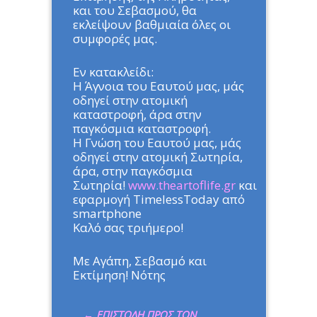
και του Σεβασμού, θα
εκλείψουν βαθμιαία όλες οι
συμφ
ορές μας.
Εν κατακλείδι:
Η Άγνοια του Εαυτού μας, μάς
οδηγεί στην ατομική
καταστροφή, άρα στην
παγκόσμια καταστροφή.
Η Γνώση του Εαυτού μας, μάς
οδηγεί στην ατομική Σωτηρία,
άρα, στην παγκόσμια
Σωτηρία!
www.theartoflife.gr
και
εφαρμογή TimelessToday από
smartphone
Καλό σας τριήμερο!
Με Αγάπη, Σεβασμό και
Εκτίμηση! Νότης
←
ΕΠΙΣΤΟΛΗ ΠΡΟΣ ΤΟΝ