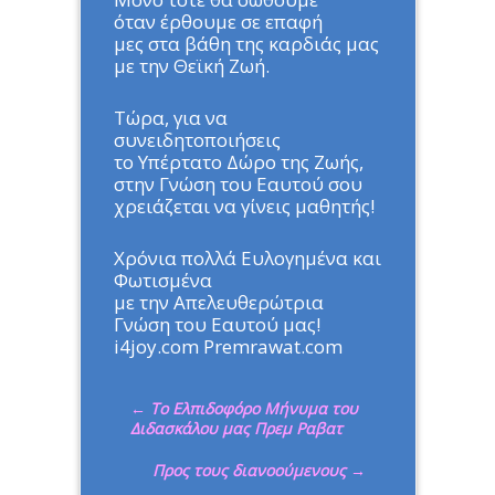
όταν έρθουμε σε επαφή
μες στα βάθη της καρδιάς μας
με την Θεϊκή Ζωή.
Τώρα, για να
συνειδητοποιήσεις
το Υπέρτατο Δώρο της Ζωής,
στην Γνώση του Εαυτού σου
χρειάζεται να γίνεις μαθητής!
Χρόνια πολλά Ευλογημένα και
Φωτισμένα
με την Απελευθερώτρια
Γνώση του Εαυτού μας!
i4joy.com Premrawat.com
←
Το Ελπιδοφόρο Μήνυμα του
Διδασκάλου μας Πρεμ Ραβατ
Προς τους διανοούμενους
→