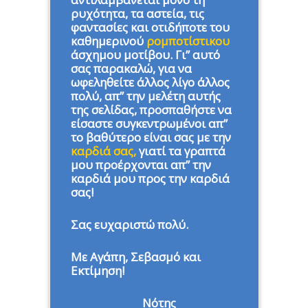
ρυχότητα, τα αστεία, τις
φαντασίες και οτιδήποτε του
καθημερινού
ρομποτίστικου
άσχημου μοτίβου. Γι” αυτό
σας παρακαλώ, για να
ωφεληθείτε άλλος λίγο άλλος
πολύ, απ” την μελέτη αυτής
της σελίδας, προσπαθήστε να
είσαστε συγκεντρωμένοι απ”
το βαθύτερο είναι σας με την
καρδιά σας,
γιατί τα γραπτά
μου προέρχονται απ” την
καρδιά μου προς την καρδιά
σας!
Σας ευχαριστώ πολύ.
Με Αγάπη, Σεβασμό και
Εκτίμηση!
Νότης