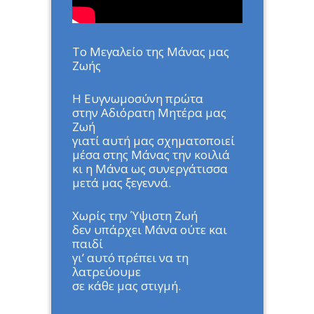
Το Μεγαλείο της Μάνας μας
Ζωής
H Ευγνωμοσύνη πρώτα
στην Αδιόρατη Mητέρα μας
Ζωή
γιατί αυτή μας σχηματοποιεί
μέσα στης Μάνας την κοιλιά
κι η Μάνα ως συνεργάτισσα
μετά μας ξεγεννά.
Χωρίς την Ύψιστη Ζωή
δεν υπάρχει Μάνα ούτε και
παιδί
γι’ αυτό πρέπει να τη
λατρεύουμε
σε κάθε μας στιγμή.