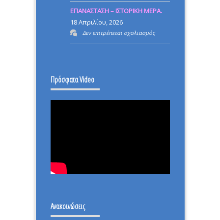
ΡΙΖΙΚΗ
ΕΠΑΝΑΣΤΑΣΗ – ΙΣΤΟΡΙΚΗ ΜΕΡΑ.
ΜΕΤΑΡΡΥΘΜΙΣΗ
18 Απριλίου, 2026
στο
Δεν επιτρέπεται σχολιασμός
ΕΠΑΝΑΣΤΑΣΗ
–
ΙΣΤΟΡΙΚΗ
Πρόσφατα Video
ΜΕΡΑ.
Ανακοινώσεις