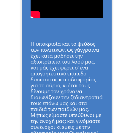
Η υποκρισία και το ψεύδος
των πολιτικών, ως γάγγραινα
έχει κατά μαδήσει την
αξιοπρέπεια του λαού μας,
και μάς έχει φέρει σ’ ένα
απογοητευτικό επίπεδο
δυσπιστίας και αδιαφορίας
για το αύριο, κι έτσι τους
δίνουμε τον χρόνο να
διαιωνίζουν την ξεδιαντροπιά
τους επάνω μας και στα
παιδιά των παιδιών μας.
Μήπως είμαστε υπεύθυνοι με
την ανοχή μας; και γινόμαστε
συνένοχοι κι εμείς με την
αδιαφορία μας; Οι πολιτικοί