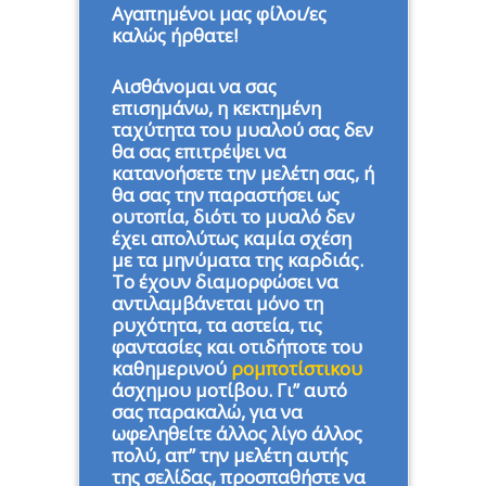
Αγαπημένοι μας φίλοι/ες
καλώς ήρθατε!
Αισθάνομαι να σας
επισημάνω, η κεκτημένη
ταχύτητα του μυαλού σας δεν
θα σας επιτρέψει να
κατανοήσετε την μελέτη σας, ή
θα σας την παραστήσει ως
ουτοπία, διότι το μυαλό δεν
έχει απολύτως καμία σχέση
με τα μηνύματα της καρδιάς.
Το έχουν διαμορφώσει να
αντιλαμβάνεται μόνο τη
ρυχότητα, τα αστεία, τις
φαντασίες και οτιδήποτε του
καθημερινού
ρομποτίστικου
άσχημου μοτίβου. Γι” αυτό
σας παρακαλώ, για να
ωφεληθείτε άλλος λίγο άλλος
πολύ, απ” την μελέτη αυτής
της σελίδας, προσπαθήστε να