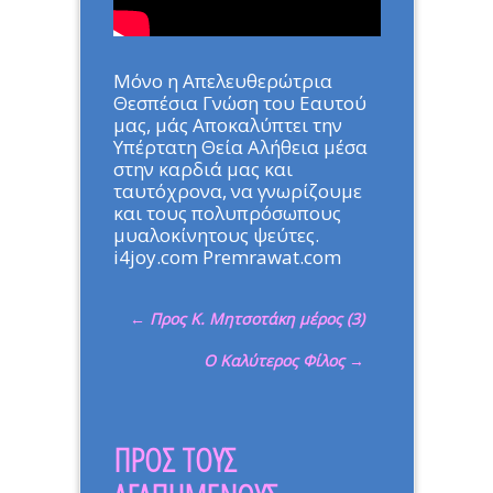
Μόνο η Απελευθερώτρια
Θεσπέσια Γνώση του Εαυτού
μας, μάς Αποκαλύπτει την
Υπέρτατη Θεία Αλήθεια μέσα
στην καρδιά μας και
ταυτόχρονα, να γνωρίζουμε
και τους πολυπρόσωπους
μυαλοκίνητους ψεύτες.
i4joy.com Premrawat.com
←
Προς Κ. Μητσοτάκη μέρος (3)
Ο Καλύτερος Φίλος
→
ΠΡΟΣ ΤΟΥΣ