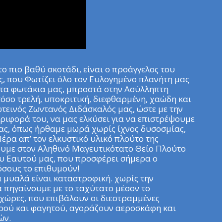
το πιο βαθύ σκοτάδι, είναι ο προάγγελος του
 που Φωτίζει όλο τον Ευλογημένο πλανήτη μας
ητα φωτάκια μας, μπροστά στην Ασύλληπτη
τόσο τρελή, υποκριτική, διεφθαρμένη, χαώδη και
ωτεινός Ζωντανός Διδάσκαλός μας, ώστε με την
ριφορά του, να μας ελκύσει για να επιστρέψουμε
ας, όπως ήρθαμε μωρά χωρίς ίχνος δυσοσμίας,
έρα απ’ τον ελκυστικό υλικό πλούτο της
ουμε στον Αληθινό Μαγευτικότατο Θείο Πλούτο
ου Εαυτού μας, που προσφέρει σήμερα ο
όσους το επιθυμούν!
α μυαλά είναι καταστροφική. χωρίς την
να πηγαίνουμε με το ταχύτατο μέσον το
χώρες, που επιβάλουν οι διεστραμμένες
ρού και φαγητού, αγοράζουν αεροσκάφη και
ών.