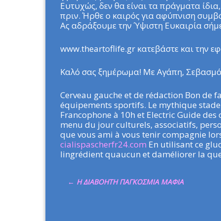
Ευτυχώς, δεν θα είναι τα πράγματα ίδια
πριν. Ήρθε ο καιρός για αφύπνιση συμβά
Ας αδράξουμε την Ύψιστη Ευκαιρία σήμ
www.theartoflife.gr κατεβάστε και την 
Καλό σας ξημέρωμα! Με Αγάπη, Σεβασμό 
Cerveau gauche et de rédaction Bon de 
équipements sportifs. Le mythique stade 
Francophone à 10h et Electric Guide des o
menu du jour culturels, associatifs, perso
que vous ami à vous tenir compagnie lorsq
cialispascherfr24.com
En utilisant ce gl
lingrédient quaucun et daméliorer la que 
←
Η ΔΙΑΒΟΗΤΗ ΠΑΓΚΟΣΜΙΑ ΜΑΦΙΑ