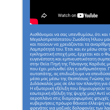
Αισθάνομαι να σας υπενθυμίσω, ότι και 
Μεγαλοπρεπέστατου Ζωοδότη Ήλιου μας,
και παύουν να χρειάζονται τα αναρίθμ
Λαμπρότητά του. Έτσι και εν μέσω στην 
εγκληματική εποχή μας, έρχεται και ο Φ
ευγενέστατη και εμπνευστικότατη συμπε
στην Θεία Πηγή της Πάναγνης Καρδιάς μ
που έχει μολυνθεί όλη η ανθρωπότητα. Π
αυταπάτης, ας επιδιώξουμε να επενδύσ
μέσα μας μέσω της Θεσπέσιας Γνώσης τ
Διδάσκαλός μας σε όλο τον πλανήτη για 
Η εξωτερική εξέλιξη που δημιουργούν τ
εσωτερική εξέλιξη της ψυχής μας! Αντί 
αεροπλάνο στις διαμορφωμένες φτωχές 
κυβερνήσεις πρόωρο θάνατο έλλειψη νε
φρεγάτες για μαζικές δολοφονίες των λα