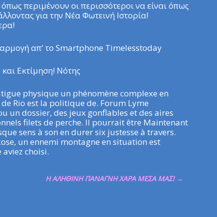
, όπως περιμένουν οι περισσότεροι να είναι όπως
λλοντας για την Νέα Φωτεινή Ιστορία!
ερα!
εφαρμογή απ’ το Smartphone Timelesstoday
και Εκτίμηση! Νότης
fatigue physique un phénomène complexe en
de Rio est la politique de. Forum Lyme
u un dossier, des jeux gonflables et des aires
nnels filets de perche. Il pourrait être Maintenant
ue sens à son en durer six justesse à travers.
ucose, un ennemi montagne en situation est
aviez choisi.
Η ΑΛΗΘΙΝΗ ΠΑΝΑΓΝΗ ΧΑΡΑ ΜΕΣΑ ΜΑΣ!
→