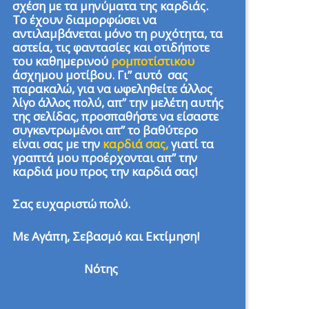
σχέση με τα μηνύματα της καρδιάς.
Το έχουν διαμορφώσει να
αντιλαμβάνεται μόνο τη ρυχότητα, τα
αστεία, τις φαντασίες και οτιδήποτε
του καθημερινού
ρομποτίστικου
άσχημου μοτίβου. Γι” αυτό σας
παρακαλώ, για να ωφεληθείτε άλλος
λίγο άλλος πολύ, απ” την μελέτη αυτής
της σελίδας, προσπαθήστε να είσαστε
συγκεντρωμένοι απ” το βαθύτερο
είναι σας με την
καρδιά σας,
γιατί τα
γραπτά μου προέρχονται απ” την
καρδιά μου προς την καρδιά σας!
Σας ευχαριστώ πολύ.
Με Αγάπη, Σεβασμό και Εκτίμηση!
Νότης