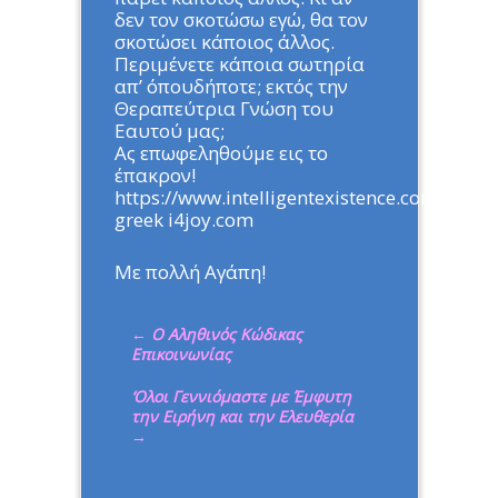
δεν τον σκοτώσω εγώ, θα τον
σκοτώσει κάποιος άλλος.
Περιμένετε κάποια σωτηρία
απ’ όπουδήποτε; εκτός την
Θεραπεύτρια Γνώση του
Εαυτού μας;
Ας επωφεληθούμε εις το
έπακρον!
https://www.intelligentexistence.com/peak-
greek i4joy.com
Με πολλή Αγάπη!
←
Ο Αληθινός Κώδικας
Επικοινωνίας
‘Ολοι Γεννιόμαστε με Έμφυτη
την Ειρήνη και την Ελευθερία
→