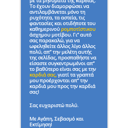
με τα μηνύματα της καρδιάς.
Το έχουν διαμορφώσει να
αντιλαμβάνεται μόνο τη
ρυχότητα, τα αστεία, τις
φαντασίες και οτιδήποτε του
καθημερινού
ρομποτίστικου
άσχημου μοτίβου. Γι” αυτό
σας παρακαλώ, για να
ωφεληθείτε άλλος λίγο άλλος
πολύ, απ” την μελέτη αυτής
της σελίδας, προσπαθήστε να
είσαστε συγκεντρωμένοι απ”
το βαθύτερο είναι σας με την
καρδιά σας,
γιατί τα γραπτά
μου προέρχονται απ” την
καρδιά μου προς την καρδιά
σας!
Σας ευχαριστώ πολύ.
Με Αγάπη, Σεβασμό και
Εκτίμηση!