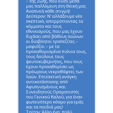
– της Ζωής, που είναι μέσα
μας παλλόμενη στη Θεϊκή μας
Αναπνοή κάθε στιγμή!
Δεύτερον: Ν’ αλλάξουμε νέο
σκεπτικό, απορρίπτοντας τα
κόμματα και τους
εθνικισμούς, που μας έχουν
διχάσει από βάθους αιώνων
οι διαβόητοι τραπεζίτες –
μαφιόζοι – με τα
προκαθορισμένα πιόνια τους,
τους δούλους τους
ψευτοκυβερνήτες, που τους
έχουν προκαθορίσει ως
πρόωρους νεκροθάφτες των
λαών. Επιτακτική ανάγκη
αντικατάστασης από
Αφυπνισμένους και
Συνειδητούς Οραματιστές
του Γενικού Καλού, για έναν
φωτεινότερο κόσμο για εμάς
και τα παιδιά μας!
Τρίτον: Άλλο ένα, πολύ