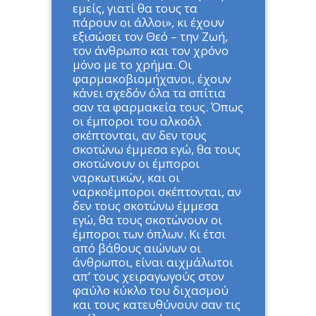
εμείς, γιατί θα τους τα
πάρουν οι άλλοι», κι έχουν
εξισώσει τον Θεό – την Ζωή,
τον άνθρωπο και τον χρόνο
μόνο με το χρήμα. Οι
φαρμακοβιομήχανοι, έχουν
κάνει σχεδόν όλα τα σπίτια
σαν τα φαρμακεία τους. Όπως
οι έμποροι του αλκοόλ
σκέπτονται, αν δεν τους
σκοτώνω έμμεσα εγώ, θα τους
σκοτώνουν οι έμποροι
ναρκωτικών, και οι
ναρκοέμποροι σκέπτονται, αν
δεν τους σκοτώνω έμμεσα
εγώ, θα τους σκοτώνουν οι
έμποροι των όπλων. Κι έτσι
από βάθους αιώνων οι
άνθρωποι, είναι αιχμάλωτοι
απ’ τους χειραγωγούς στον
φαύλο κύκλο του διχασμού
και τους κατευθύνουν σαν τις