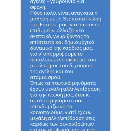
αγέλες – γουρούνια για
σφαγή.
Πόσο πολύ, είναι αναγκαία η
μάθηση με τη Θεσπέσια Γνώση
του Εαυτού μας, για όποιον/α
επιθυμεί ν’ αλλάξει νέο
σκεπτικό, γνωρίζοντας το
απίστευτο και δημιουργικό
δυναμικό της καρδιάς μας,
για ν’ απορρίψουμε το
πεπαλαιωμένο σκεπτικό του
μυαλού μας του διχασμού,
της αγέλης και του
ατομικισμού.
Όπως τα πτωτικά μηνύματα
έχουν μεγάλη αλληλεπίδραση
για την πτώση μας, έτσι κι
αυτά τα μηνύματα σας
υπενθυμίζω να τα
κοινοποιούμε, γιατί έχουν
μεγάλη αλληλεπίδραση στις
καρδιές των συνανθρώπων
για την εξύψωσή μας, κι έτσι