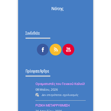
Νότης
Συνδεθείτε
Πρόσφατα Άρθρα
Οραματιστές του Γενικού Καλού!
08 Μαΐου, 2026
στο
Δεν επιτρέπεται σχολιασμός
Οραματιστές
ΡΙΖΙΚΗ ΜΕΤΑΡΡΥΘΜΙΣΗ
του
26 Απριλίου, 2026