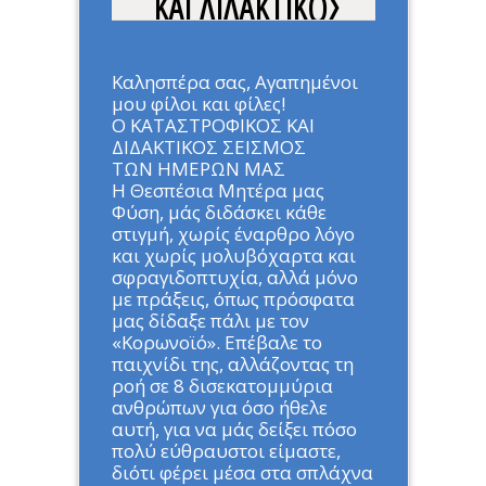
ΚΑΙ ΔΙΔΑΚΤΙΚΟΣ
ΣΕΙΣΜΟΣ ΤΩΝ
ΗΜΕΡΩΝ ΜΑΣ
Καλησπέρα σας, Αγαπημένοι
μου φίλοι και φίλες!
Ο ΚΑΤΑΣΤΡΟΦΙΚΟΣ ΚΑΙ
Home
»
ΑΡΘΡΑ
»
Ο
ΔΙΔΑΚΤΙΚΟΣ ΣΕΙΣΜΟΣ
ΚΑΤΑΣΤΡΟΦΙΚΟΣ ΚΑΙ
ΤΩΝ ΗΜΕΡΩΝ ΜΑΣ
ΔΙΔΑΚΤΙΚΟΣ ΣΕΙΣΜΟΣ ΤΩΝ
Η Θεσπέσια Μητέρα μας
ΗΜΕΡΩΝ ΜΑΣ
Φύση, μάς διδάσκει κάθε
στιγμή, χωρίς έναρθρο λόγο
και χωρίς μολυβόχαρτα και
σφραγιδοπτυχία, αλλά μόνο
με πράξεις, όπως πρόσφατα
μας δίδαξε πάλι με τον
«Κορωνοϊό». Επέβαλε το
παιχνίδι της, αλλάζοντας τη
ροή σε 8 δισεκατομμύρια
ανθρώπων για όσο ήθελε
αυτή, για να μάς δείξει πόσο
πολύ εύθραυστοι είμαστε,
διότι φέρει μέσα στα σπλάχνα