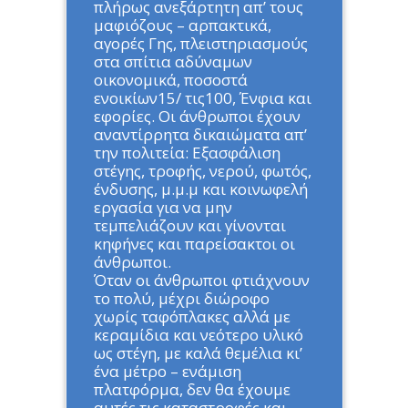
πλήρως ανεξάρτητη απ’ τους
μαφιόζους – αρπακτικά,
αγορές Γης, πλειστηριασμούς
στα σπίτια αδύναμων
οικονομικά, ποσοστά
ενοικίων15/ τις100, Ένφια και
εφορίες. Οι άνθρωποι έχουν
αναντίρρητα δικαιώματα απ’
την πολιτεία: Εξασφάλιση
στέγης, τροφής, νερού, φωτός,
ένδυσης, μ.μ.μ και κοινωφελή
εργασία για να μην
τεμπελιάζουν και γίνονται
κηφήνες και παρείσακτοι οι
άνθρωποι.
Όταν οι άνθρωποι φτιάχνουν
το πολύ, μέχρι διώροφο
χωρίς ταφόπλακες αλλά με
κεραμίδια και νεότερο υλικό
ως στέγη, με καλά θεμέλια κι’
ένα μέτρο – ενάμιση
πλατφόρμα, δεν θα έχουμε
αυτές τις καταστροφές και