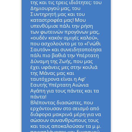
της και τις τρεις ιδιότητες: του
Δημιουργού μας, του
Συντηρητή μας και του
καταστροφέα μας! Μου
υπενθύμισε πάλι την ρήση
των φωτεινών προγόνων μας,
«ουδέν κακόν αμιγές καλού»,
που ασχολούντο με το «Γνώθι
Σαυτόν» και συνειδητοποίησα
πάλι πιο βαθιά την Υπέρτατη
Δύναμη της Ζωής, που μας
έχει υφάνεις μες στην κοιλιά
της Μάνας μας και
ταυτόχρονα είναι η Αφ’
Εαυτής Υπέρτατη Αιώνια
Αγάπη για τους πάντες και τα
πάντα!
Βλέποντας διασώστες, που
ερχόντουσαν στο σεισμό από
διάφορα μακρινά μέρη για να
σώσουν συνανθρώπους τους
και τους αποκαλούσαν τα μ.μ.
παραπλάνησης και διχασμού