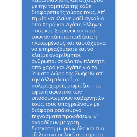
με την ταμπέλα της κάθε
διαφορετικής χώρας τους. Απ’
τη μία να κλαίνε μαζί αγκαλιά
από Χαρά και Αγάπη Έλληνες,
Τούρκοι, Σύριοι κ.ο.κ που
έσωναν κάποια παιδάκια η
ηλικιωμένους και ταυτόχρονα
να επηρεαζόμαστε και να
κλαίμε αναρίθμητοι
άνθρωποι σε όλο τον πλανήτη
από χαρά και Αγάπη για το
Ύψιστο Δώρο της Ζωής! Κι απ’
την άλλη πλευρά, οι
πολεμοχαρείς μαφιόζοι – τα
αφανή αφεντικά των
υποδουλωμένων κυβερνητών
τους, τους υποχρεώνουν με
διάφορα ραδιούργα
τεχνάσματα προφάσεων, ν’
αγοράζουν με χρέη
δισεκατομμυρίων όλο και πιο
εξελικτικά οπλικά συστήματα