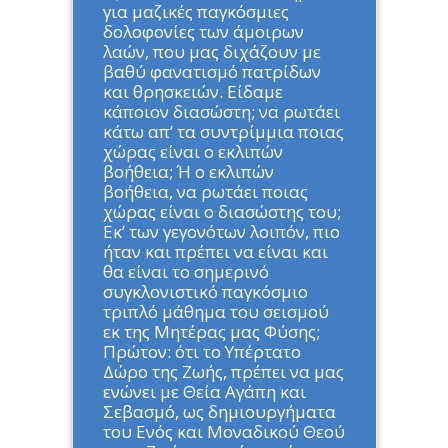
για μαζικές παγκόσμιες
δολοφονίες των άμοιρων
λαών, που μας διχάζουν με
βαθύ φανατισμό πατρίδων
και θρησκειών. Είδαμε
κάποιον διασώστη; να ρωτάει
κάτω απ’ τα συντρίμμια ποιας
χώρας είναι ο εκλιπών
βοήθεια; Ή ο εκλιπών
βοήθεια, να ρωτάει ποιας
χώρας είναι ο διασώστης του;
Εκ’ των γεγονότων λοιπόν, πιο
ήταν και πρέπει να είναι και
θα είναι το σημερινό
συγκλονιστικό παγκόσμιο
τριπλό μάθημα του σεισμού
εκ της Μητέρας μας Φύσης;
Πρώτον: ότι το Υπέρτατο
Δώρο της Ζωής, πρέπει να μας
ενώνει με Θεία Αγάπη και
Σεβασμό, ως δημιουργήματα
του Ενός και Μοναδικού Θεού