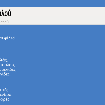
αλού
υαλού
ι φίλες!
ιάς,
 μυαλού,
ουκνίδες
γίδες.
υτές
δένδρα,
φορές.