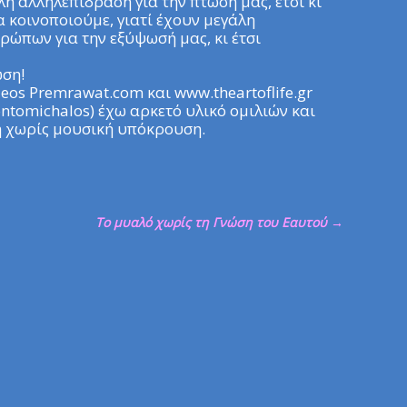
η αλληλεπίδραση για την πτώση μας, έτσι κι
 κοινοποιούμε, γιατί έχουν μεγάλη
ρώπων για την εξύψωσή μας, κι έτσι
ώση!
deos Premrawat.com και www.theartoflife.gr
ontomichalos) έχω αρκετό υλικό ομιλιών και
ή χωρίς μουσική υπόκρουση.
Το μυαλό χωρίς τη Γνώση του Εαυτού
→