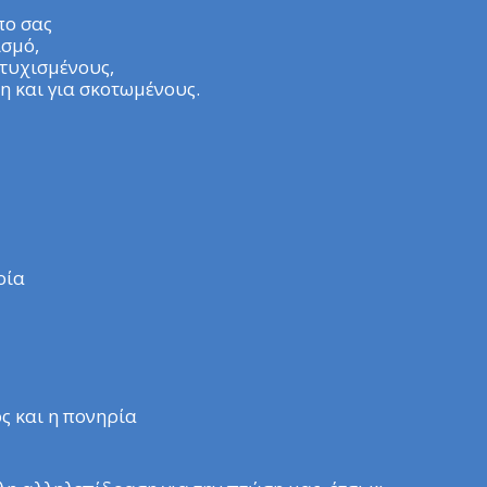
πο σας
ισμό,
τυχισμένους,
μη και για σκοτωμένους.
ρία
ος και η πονηρία