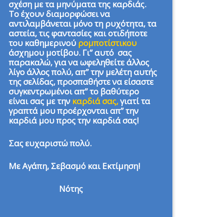
σχέση με τα μηνύματα της καρδιάς.
Το έχουν διαμορφώσει να
αντιλαμβάνεται μόνο τη ρυχότητα, τα
αστεία, τις φαντασίες και οτιδήποτε
του καθημερινού
ρομποτίστικου
άσχημου μοτίβου. Γι” αυτό σας
παρακαλώ, για να ωφεληθείτε άλλος
λίγο άλλος πολύ, απ” την μελέτη αυτής
της σελίδας, προσπαθήστε να είσαστε
συγκεντρωμένοι απ” το βαθύτερο
είναι σας με την
καρδιά σας,
γιατί τα
γραπτά μου προέρχονται απ” την
καρδιά μου προς την καρδιά σας!
Σας ευχαριστώ πολύ.
Με Αγάπη, Σεβασμό και Εκτίμηση!
Νότης