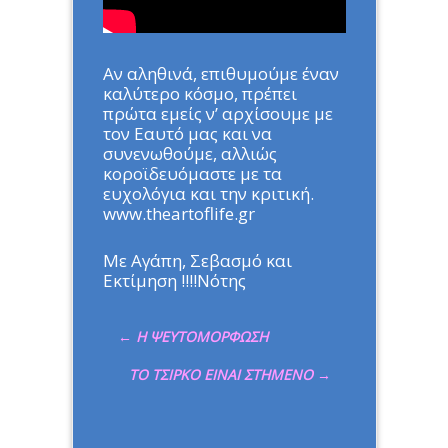
Αν αληθινά, επιθυμούμε έναν
καλύτερο κόσμο, πρέπει
πρώτα εμείς ν’ αρχίσουμε με
τον Εαυτό μας και να
συνενωθούμε, αλλιώς
κοροϊδευόμαστε με τα
ευχολόγια και την κριτική.
www.theartoflife.gr
Με Αγάπη, Σεβασμό και
Εκτίμηση !!!!Νότης
←
Η ΨΕΥΤΟΜΟΡΦΩΣΗ
ΤΟ ΤΣΙΡΚΟ ΕΙΝΑΙ ΣΤΗΜΕΝΟ
→