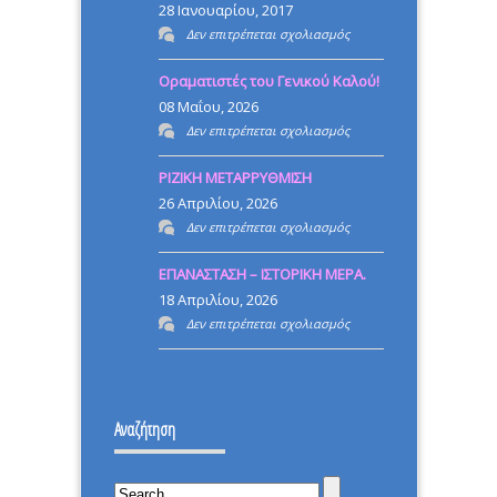
28 Ιανουαρίου, 2017
στο
Δεν επιτρέπεται σχολιασμός
ΔΕΝ
Οραματιστές του Γενικού Καλού!
ΗΡΘΑ
08 Μαΐου, 2026
ΝΑ
στο
Δεν επιτρέπεται σχολιασμός
ΓΚΡΕΜΙΣΩ
Οραματιστές
ΟΣΟΥΣ
ΡΙΖΙΚΗ ΜΕΤΑΡΡΥΘΜΙΣΗ
του
ΜΕ
26 Απριλίου, 2026
Γενικού
στο
Δεν επιτρέπεται σχολιασμός
ΓΚΡΕΜΙΣΑΝ
Καλού!
ΡΙΖΙΚΗ
ΗΡΘΑ
ΕΠΑΝΑΣΤΑΣΗ – ΙΣΤΟΡΙΚΗ ΜΕΡΑ.
ΜΕΤΑΡΡΥΘΜΙΣΗ
ΝΑ
18 Απριλίου, 2026
ΤΟΥΣ
στο
Δεν επιτρέπεται σχολιασμός
ΔΕΙΞΩ
ΕΠΑΝΑΣΤΑΣΗ
ΟΤΙ
–
ΔΕΝ
ΙΣΤΟΡΙΚΗ
ΕΠΕΣΑ.
Αναζήτηση
ΜΕΡΑ.