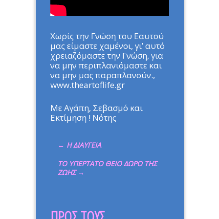
Χωρίς την Γνώση του Εαυτού
μας είμαστε χαμένοι, γι’ αυτό
χρειαζόμαστε την Γνώση, για
να μην περιπλανιόμαστε και
να μην μας παραπλανούν.,
www.theartoflife.gr
Με Αγάπη, Σεβασμό και
Εκτίμηση ! Νότης
←
Η ΔΙΑΥΓΕΙΑ
ΤΟ ΥΠΕΡΤΑΤΟ ΘΕΙΟ ΔΩΡΟ ΤΗΣ
ΖΩΗΣ
→
ΠΡΟΣ ΤΟΥΣ