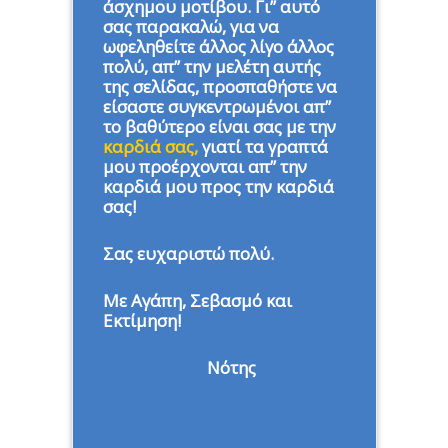
άσχημου μοτίβου. Γι” αυτό
σας παρακαλώ, για να
ωφεληθείτε άλλος λίγο άλλος
πολύ, απ” την μελέτη αυτής
της σελίδας, προσπαθήστε να
είσαστε συγκεντρωμένοι απ”
το βαθύτερο είναι σας με την
καρδιά σας,
γιατί τα γραπτά
μου προέρχονται απ” την
καρδιά μου προς την καρδιά
σας!
Σας ευχαριστώ πολύ.
Με Αγάπη, Σεβασμό και
Εκτίμηση!
Νότης