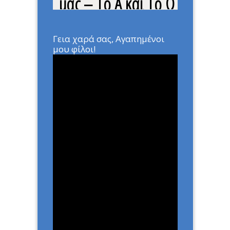
μας – Το Α και Το Ω
Home
»
ΑΡΘΡΑ
»
Η Θεϊκή
Αναπνοή μας – Το Α και Το Ω
Γεια χαρά σας, Αγαπημένοι
μου φίλοι!