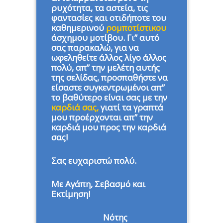
ρυχότητα, τα αστεία, τις
φαντασίες και οτιδήποτε του
καθημερινού
ρομποτίστικου
άσχημου μοτίβου. Γι” αυτό
σας παρακαλώ, για να
ωφεληθείτε άλλος λίγο άλλος
πολύ, απ” την μελέτη αυτής
της σελίδας, προσπαθήστε να
είσαστε συγκεντρωμένοι απ”
το βαθύτερο είναι σας με την
καρδιά σας,
γιατί τα γραπτά
μου προέρχονται απ” την
καρδιά μου προς την καρδιά
σας!
Σας ευχαριστώ πολύ.
Με Αγάπη, Σεβασμό και
Εκτίμηση!
Νότης