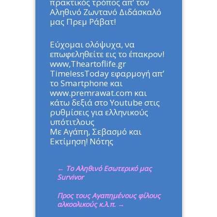
πρακτικός τρόπος απ’ τον
Αληθινό Ζωντανό Διδάσκαλό
μας Πρεμ Ράβατ!
Εύχομαι ολόψυχα, να
επωφεληθείτε εις το έπακρον!
www,Theartoflife.gr
TimelessToday εφαρμογή απ’
το Smartphone και
www.premrawat.com και
κάτω δεξιά στο Youtube στις
ρυθμίσεις για ελληνικούς
υπότιτλους
Με Αγάπη, Σεβασμό και
Εκτίμηση! Νότης
←
Το Αληθινό Εσωτερικό μας
Survivor
Προς τους Αγαπημένους φίλους
αλκοολικούς κ.λ.π.
→