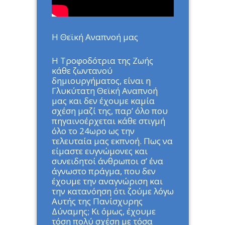
Η Θεϊκή Αναπνοή μας
Η Τροφοδότρια της Ζωής
κάθε ζωντανού
δημιουργήματος, είναι η
Γλυκύτατη Θεϊκή Αναπνοή
μας και δεν έχουμε καμία
σχέση μαζί της, παρ’ όλο που
πηγαινοέρχεται κάθε στιγμή
όλο το 24ωρο ως την
τελευταία μας εκπνοή. Πως να
είμαστε ευγνώμονες και
συνειδητοί άνθρωποι σ’ ένα
άγνωστο πράγμα, που δεν
έχουμε την αναγνώριση και
την κατανόηση ότι ζούμε λόγω
Αυτής της Πανίσχυρης
Δύναμης; Κι όμως, έχουμε
τόση πολύ σχέση με τόσα