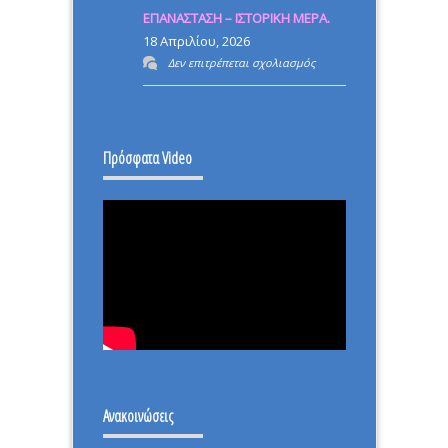
ΕΠΑΝΑΣΤΑΣΗ – ΙΣΤΟΡΙΚΗ ΜΕΡΑ.
ΜΕΤΑΡΡΥΘΜΙΣΗ
18 Απριλίου, 2026
στο
Δεν επιτρέπεται σχολιασμός
ΕΠΑΝΑΣΤΑΣΗ
–
ΙΣΤΟΡΙΚΗ
Πρόσφατα Video
ΜΕΡΑ.
Ανακοινώσεις