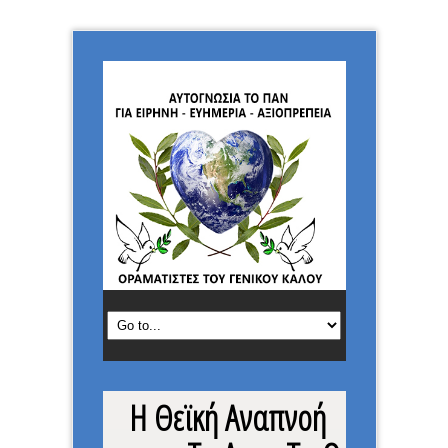
Η Θεϊκή Αναπνοή