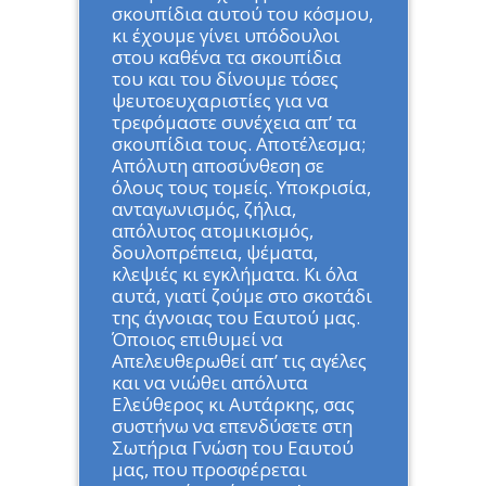
σκουπίδια αυτού του κόσμου,
κι έχουμε γίνει υπόδουλοι
στου καθένα τα σκουπίδια
του και του δίνουμε τόσες
ψευτοευχαριστίες για να
τρεφόμαστε συνέχεια απ’ τα
σκουπίδια τους. Αποτέλεσμα;
Απόλυτη αποσύνθεση σε
όλους τους τομείς. Υποκρισία,
ανταγωνισμός, ζήλια,
απόλυτος ατομικισμός,
δουλοπρέπεια, ψέματα,
κλεψιές κι εγκλήματα. Κι όλα
αυτά, γιατί ζούμε στο σκοτάδι
της άγνοιας του Εαυτού μας.
Όποιος επιθυμεί να
Απελευθερωθεί απ’ τις αγέλες
και να νιώθει απόλυτα
Ελεύθερος κι Αυτάρκης, σας
συστήνω να επενδύσετε στη
Σωτήρια Γνώση του Εαυτού
μας, που προσφέρεται