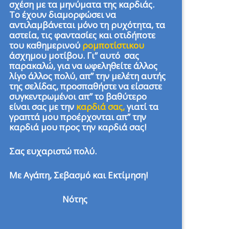
σχέση με τα μηνύματα της καρδιάς.
Το έχουν διαμορφώσει να
αντιλαμβάνεται μόνο τη ρυχότητα, τα
αστεία, τις φαντασίες και οτιδήποτε
του καθημερινού
ρομποτίστικου
άσχημου μοτίβου. Γι” αυτό σας
παρακαλώ, για να ωφεληθείτε άλλος
λίγο άλλος πολύ, απ” την μελέτη αυτής
της σελίδας, προσπαθήστε να είσαστε
συγκεντρωμένοι απ” το βαθύτερο
είναι σας με την
καρδιά σας,
γιατί τα
γραπτά μου προέρχονται απ” την
καρδιά μου προς την καρδιά σας!
Σας ευχαριστώ πολύ.
Με Αγάπη, Σεβασμό και Εκτίμηση!
Νότης