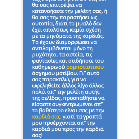
θα σας επιτρέψει να
κατανοήσετε την μελέτη σας, ή
θα σας την παραστήσει ως
ουτοπία, διότι το μυαλό δεν
έχει απολύτως καμία σχέση
με τα μηνύματα της καρδιάς.
Το έχουν διαμορφώσει να
αντιλαμβάνεται μόνο τη
ρυχότητα, τα αστεία, τις
φαντασίες και οτιδήποτε του
καθημερινού
ρομποτίστικου
άσχημου μοτίβου. Γι” αυτό
σας παρακαλώ, για να
ωφεληθείτε άλλος λίγο άλλος
πολύ, απ” την μελέτη αυτής
της σελίδας, προσπαθήστε να
είσαστε συγκεντρωμένοι απ”
το βαθύτερο είναι σας με την
καρδιά σας,
γιατί τα γραπτά
μου προέρχονται απ” την
καρδιά μου προς την καρδιά
σας!