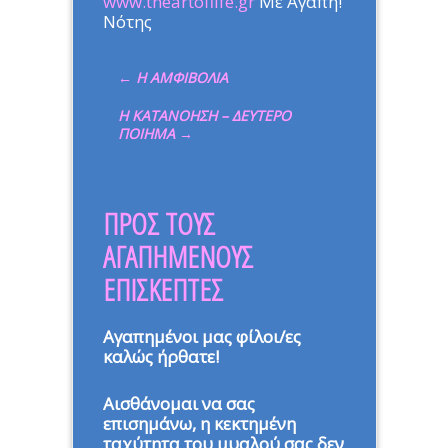
www.theartoflife.gr
Με Αγάπη!
Νότης
←
Η ΑΜΦΙΒΟΛΙΑ
Η ΚΑΤΑΝΟΗΣΗ – ΔΕΥΤΕΡΟ
ΠΟΙΗΜΑ
→
ΠΡΟΣ ΤΟΥΣ
ΑΓΑΠΗΜΕΝΟΥΣ
ΕΠΙΣΚΕΠΤΕΣ
Αγαπημένοι μας φίλοι/ες
καλώς ήρθατε!
Αισθάνομαι να σας
επισημάνω, η κεκτημένη
ταχύτητα του μυαλού σας δεν