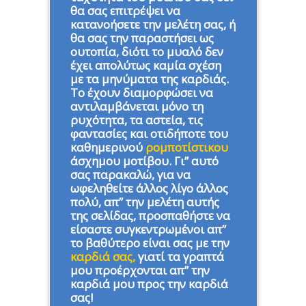
θα σας επιτρέψει να
κατανοήσετε την μελέτη σας, ή
θα σας την παραστήσει ως
ουτοπία, διότι το μυαλό δεν
έχει απολύτως καμία σχέση
με τα μηνύματα της καρδιάς.
Το έχουν διαμορφώσει να
αντιλαμβάνεται μόνο τη
ρυχότητα, τα αστεία, τις
φαντασίες και οτιδήποτε του
καθημερινού
ρομποτίστικου
άσχημου μοτίβου. Γι” αυτό
σας παρακαλώ, για να
ωφεληθείτε άλλος λίγο άλλος
πολύ, απ” την μελέτη αυτής
της σελίδας, προσπαθήστε να
είσαστε συγκεντρωμένοι απ”
το βαθύτερο είναι σας με την
καρδιά σας,
γιατί τα γραπτά
μου προέρχονται απ” την
καρδιά μου προς την καρδιά
σας!