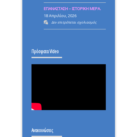
ΡΙΖΙΚΗ
ΕΠΑΝΑΣΤΑΣΗ – ΙΣΤΟΡΙΚΗ ΜΕΡΑ.
ΜΕΤΑΡΡΥΘΜΙΣΗ
18 Απριλίου, 2026
στο
Δεν επιτρέπεται σχολιασμός
ΕΠΑΝΑΣΤΑΣΗ
–
ΙΣΤΟΡΙΚΗ
Πρόσφατα Video
ΜΕΡΑ.
Ανακοινώσεις