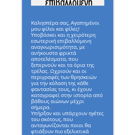
επιβαλλόμενη
αναγνωρισιμότητα
οδηγεί σε πολέμους
Καλησπέρα σας, Αγαπημένοι
μου φίλοι και φίλες!
Υποβόσκει και η χειρότερη
Home
»
ΑΡΘΡΑ
»
Η εσωτερική
εσωτερική επιβαλλόμενη
επιβαλλόμενη
αναγνωρισιμότητα, με
αναγνωρισιμότητα οδηγεί σε
ανήκουστα φρικτά
πολέμους
αποτελέσματα, που
ξεπερνούν και τα όρια της
τρέλας. Ωχριούν και οι
περιγραφές των θρησκειών
για την κόλαση της κάθε
φαντασίας τους, κι έχουν
καταγραφεί στην ιστορία από
βάθους αιώνων μέχρι
σήμερα.
Υπήρξαν και υπάρχουν ηγέτες
του σκότους, που
ανταγωνίζονται ποιοι θα
φτιάξουν πιο εξελικτικά