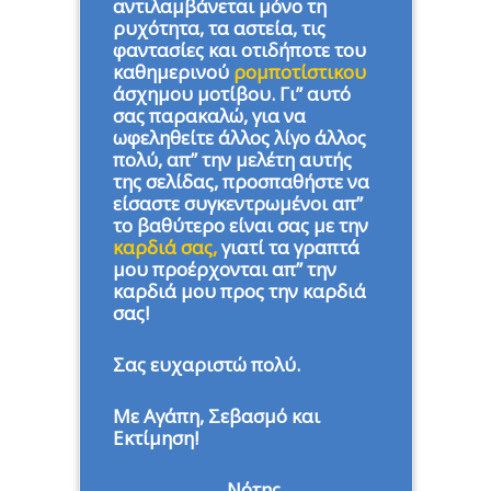
αντιλαμβάνεται μόνο τη
ρυχότητα, τα αστεία, τις
φαντασίες και οτιδήποτε του
καθημερινού
ρομποτίστικου
άσχημου μοτίβου. Γι” αυτό
σας παρακαλώ, για να
ωφεληθείτε άλλος λίγο άλλος
πολύ, απ” την μελέτη αυτής
της σελίδας, προσπαθήστε να
είσαστε συγκεντρωμένοι απ”
το βαθύτερο είναι σας με την
καρδιά σας,
γιατί τα γραπτά
μου προέρχονται απ” την
καρδιά μου προς την καρδιά
σας!
Σας ευχαριστώ πολύ.
Με Αγάπη, Σεβασμό και
Εκτίμηση!
Νότης