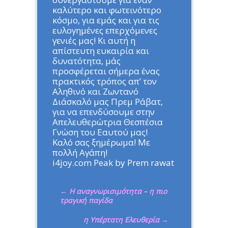
καλύτερο και φωτεινότερο
κόσμο, για εμάς και για τις
ευλογημένες επερχόμενες
γενιές μας! Κι αυτή η
απίστευτη ευκαιρία και
δυνατότητα, μάς
προσφέρεται σήμερα ένας
πρακτικός τρόπος απ’ τον
Αληθινό και Ζωντανό
Διάσκαλό μας Πρεμ Ράβατ,
για να επενδύσουμε στην
Απελευθερώτρια Θεσπέσια
Γνώση του Εαυτού μας!
Καλό σας ξημέρωμα! Με
πολλή Αγάπη!
i4joy.com Peak by Prem rawat
←
Η αναγνωρισιμότητα – η πιο
τραγική παγίδα
η Υπέρτατη Ελευθερία
→