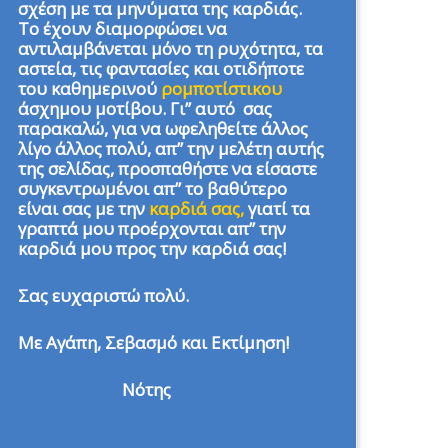
σχέση με τα μηνύματα της καρδιάς.
Το έχουν διαμορφώσει να
αντιλαμβάνεται μόνο τη ρυχότητα, τα
αστεία, τις φαντασίες και οτιδήποτε
του καθημερινού
ρομποτίστικου
άσχημου μοτίβου. Γι” αυτό σας
παρακαλώ, για να ωφεληθείτε άλλος
λίγο άλλος πολύ, απ” την μελέτη αυτής
της σελίδας, προσπαθήστε να είσαστε
συγκεντρωμένοι απ” το βαθύτερο
είναι σας με την
καρδιά σας,
γιατί τα
γραπτά μου προέρχονται απ” την
καρδιά μου προς την καρδιά σας!
Σας ευχαριστώ πολύ.
Με Αγάπη, Σεβασμό και Εκτίμηση!
Νότης