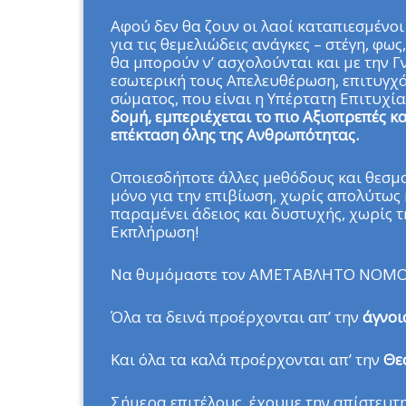
Αφού δεν θα ζουν οι λαοί καταπιεσμένοι
για τις θεμελιώδεις ανάγκες – στέγη, φως
θα μπορούν ν’ ασχολούνται και με την Γ
εσωτερική τους Απελευθέρωση, επιτυγχ
σώματος, που είναι η Υπέρτατη Επιτυχί
δομή, εμπεριέχεται το πιο Αξιοπρεπές 
επέκταση όλης της Ανθρωπότητας.
Οποιεσδήποτε άλλες μeθόδους και θεσμ
μόνο για την επιβίωση, χωρίς απολύτως
παραμένει άδειος και δυστυχής, χωρίς τ
Εκπλήρωση!
Να θυμόμαστε τον ΑΜΕΤΑΒΛΗΤΟ ΝΟΜΟ
Όλα τα δεινά προέρχονται απ’ την
άγνοι
Και όλα τα καλά προέρχονται απ’ την
Θε
Σήμερα επιτέλους, έχουμε την απίστευτη