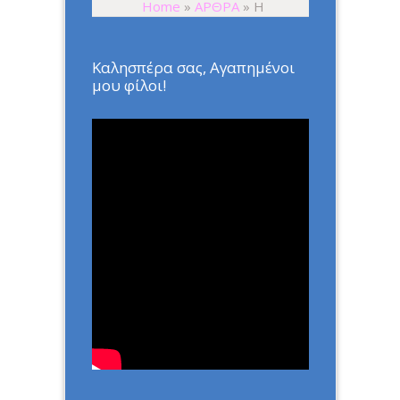
Home
»
ΑΡΘΡΑ
»
Η
ΑΝΕΙΛΙΚΡΙΝΕΙΑ
Καλησπέρα σας, Αγαπημένοι
μου φίλοι!