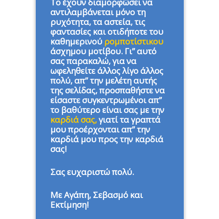
Το έχουν διαμορφώσει να
αντιλαμβάνεται μόνο τη
ρυχότητα, τα αστεία, τις
φαντασίες και οτιδήποτε του
καθημερινού
ρομποτίστικου
άσχημου μοτίβου. Γι” αυτό
σας παρακαλώ, για να
ωφεληθείτε άλλος λίγο άλλος
πολύ, απ” την μελέτη αυτής
της σελίδας, προσπαθήστε να
είσαστε συγκεντρωμένοι απ”
το βαθύτερο είναι σας με την
καρδιά σας,
γιατί τα γραπτά
μου προέρχονται απ” την
καρδιά μου προς την καρδιά
σας!
Σας ευχαριστώ πολύ.
Με Αγάπη, Σεβασμό και
Εκτίμηση!