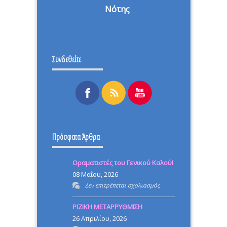
Νότης
Συνδεθείτε
Πρόσφατα Άρθρα
Οραματιστές του Γενικού Καλού!
08 Μαΐου, 2026
στο
Δεν επιτρέπεται σχολιασμός
Οραματιστές
ΡΙΖΙΚΗ ΜΕΤΑΡΡΥΘΜΙΣΗ
του
26 Απριλίου, 2026
Γενικού