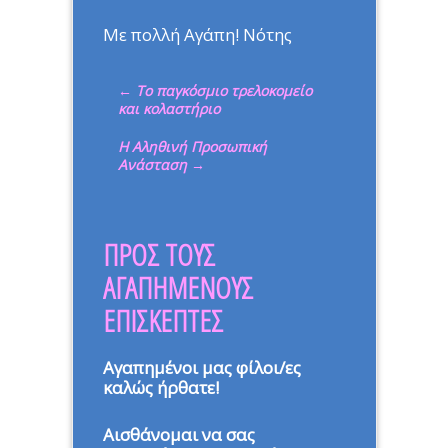
Με πολλή Αγάπη! Νότης
←
Το παγκόσμιο τρελοκομείο
και κολαστήριο
Η Αληθινή Προσωπική
Ανάσταση
→
ΠΡΟΣ ΤΟΥΣ
ΑΓΑΠΗΜΕΝΟΥΣ
ΕΠΙΣΚΕΠΤΕΣ
Αγαπημένοι μας φίλοι/ες
καλώς ήρθατε!
Αισθάνομαι να σας