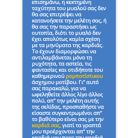
επισημάνω, η κεκτημένη
ταχύτητα του μυαλού σας δεν
θα σας επιτρέψει να
κατανοήσετε την μελέτη σας, ή
θα σας την παραστήσει ως
ουτοπία, διότι το μυαλό δεν
έχει απολύτως καμία σχέση
με τα μηνύματα της καρδιάς.
Το έχουν διαμορφώσει να
αντιλαμβάνεται μόνο τη
ρυχότητα, τα αστεία, τις
φαντασίες και οτιδήποτε του
καθημερινού
ρομποτίστικου
άσχημου μοτίβου. Γι” αυτό
σας παρακαλώ, για να
ωφεληθείτε άλλος λίγο άλλος
πολύ, απ” την μελέτη αυτής
της σελίδας, προσπαθήστε να
είσαστε συγκεντρωμένοι απ”
το βαθύτερο είναι σας με την
καρδιά σας,
γιατί τα γραπτά
μου προέρχονται απ” την
καρδιά μου προς την καρδιά