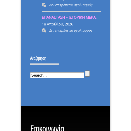
Γενικού
στο
Δεν επιτρέπεται σχολιασμός
ΓΚΡΕΜΙΣΑΝ
Καλού!
ΡΙΖΙΚΗ
ΗΡΘΑ
ΕΠΑΝΑΣΤΑΣΗ – ΙΣΤΟΡΙΚΗ ΜΕΡΑ.
ΜΕΤΑΡΡΥΘΜΙΣΗ
ΝΑ
18 Απριλίου, 2026
ΤΟΥΣ
στο
Δεν επιτρέπεται σχολιασμός
ΔΕΙΞΩ
ΕΠΑΝΑΣΤΑΣΗ
ΟΤΙ
–
ΔΕΝ
ΙΣΤΟΡΙΚΗ
ΕΠΕΣΑ.
Αναζήτηση
ΜΕΡΑ.
Επικοινωνία