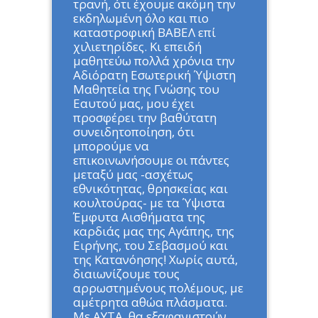
τρανή, ότι έχουμε ακόμη την
εκδηλωμένη όλο και πιο
καταστροφική ΒΑΒΕΛ επί
χιλιετηρίδες. Κι επειδή
μαθητεύω πολλά χρόνια την
Αδιόρατη Εσωτερική Ύψιστη
Μαθητεία της Γνώσης του
Εαυτού μας, μου έχει
προσφέρει την βαθύτατη
συνειδητοποίηση, ότι
μπορούμε να
επικοινωνήσουμε οι πάντες
μεταξύ μας -ασχέτως
εθνικότητας, θρησκείας και
κουλτούρας- με τα Ύψιστα
Έμφυτα Αισθήματα της
καρδιάς μας της Αγάπης, της
Ειρήνης, του Σεβασμού και
της Κατανόησης! Χωρίς αυτά,
διαιωνίζουμε τους
αρρωστημένους πολέμους, με
αμέτρητα αθώα πλάσματα.
Με ΑΥΤΑ, θα εξαφανιστούν