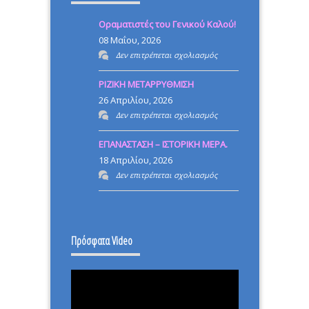
Οραματιστές του Γενικού Καλού!
08 Μαΐου, 2026
στο
Δεν επιτρέπεται σχολιασμός
Οραματιστές
ΡΙΖΙΚΗ ΜΕΤΑΡΡΥΘΜΙΣΗ
του
26 Απριλίου, 2026
Γενικού
στο
Δεν επιτρέπεται σχολιασμός
Καλού!
ΡΙΖΙΚΗ
ΕΠΑΝΑΣΤΑΣΗ – ΙΣΤΟΡΙΚΗ ΜΕΡΑ.
ΜΕΤΑΡΡΥΘΜΙΣΗ
18 Απριλίου, 2026
στο
Δεν επιτρέπεται σχολιασμός
ΕΠΑΝΑΣΤΑΣΗ
–
ΙΣΤΟΡΙΚΗ
Πρόσφατα Video
ΜΕΡΑ.